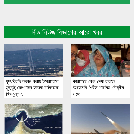
লীড নিউজ বিভাগের আরো খবর
যুদ্ধবিরতি লঙ্ঘন করায় ইসরায়েলে
কারাগারে কেউ দেখা করতে
মুহুর্মুহু ক্ষেপণাস্ত্র হামলা চালিয়েছে
আসেননি শিরীন শারমিন চৌধুরীর
হিজবুল্লাহ
সঙ্গে