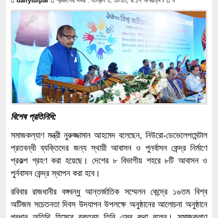
dailytulpar
প্রকাশের সময় : এপ্রিল ২, ২০২৩, ৯:১৭ অপরাহ্ন /
০
বিশেষ প্রতিনিধি:
সমাজকল্যাণ মন্ত্রী নুরুজ্জামান আহমেদ বলেছেন, নিউরো-ডেভেলেপমেন্টাল
প্রতবন্ধী ব্যক্তিদের জন্য স্থায়ী আবাসন ও পুনর্বাসন কেন্দ্র নির্মাণে
প্রকল্প গ্রহণ করা হয়েছে। দেশের ৮ বিভাগীয় শহরে ৮টি আবাসন ও
পুর্নবাসন কেন্দ্র স্থাপন করা হবে।
রবিবার রাজধানীর বঙ্গবন্ধু আন্তর্জাতিক সম্মেলন কেন্দ্রে ১৬তম বিশ্ব
অটিজম সচেতনতা দিবস উদযাপন উপলক্ষে অনুষ্ঠানের আলোচনা অনুষ্ঠানে
প্রধান অতিথি হিসেবে বক্তব্য তিনি এসব কথা বলেন। সমাজকলাণ