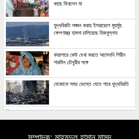
কাছে ফিরলেন মা
যুদ্ধবিরতি লঙ্ঘন করায় ইসরায়েলে মুহুর্মুহু
ক্ষেপণাস্ত্র হামলা চালিয়েছে হিজবুল্লাহ
কারাগারে কেউ দেখা করতে আসেননি শিরীন
শারমিন চৌধুরীর সঙ্গে
যেকোনো সময় ভেস্তে যেতে পারে যুদ্ধবিরতি
আবু সাঈদ হত্যা মামলার রায় আজ,
ট্রাইব্যুনালে হাজির ৬ আসামি
সম্পাদক: মাহমুদুল হাসান মাসুদ