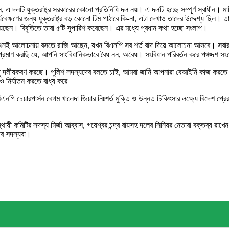
েন, এ দলটি যুক্তরাষ্ট্র সরকারের কোনো প্রতিনিধি দল নয়। এ দলটি হচ্ছে সম্পূর্ণ স্বাধীন। মার্ক
বেক্ষণের জন্য যুক্তরাষ্ট্র বড় কোনো টিম পাঠাবে কি-না, এটা দেখাও তাদের উদ্দেশ্য ছিল। ত
য়েছেন। বিবৃতিতে তারা ৫টি সুপারিশ করেছেন। এর মধ্যে প্রধান কথা হচ্ছে সংলাপ।
া তখনই আলোচনায় বসতে রাজি আছেন, যখন বিএনপি সব শর্ত বাদ দিয়ে আলোচনা আসবে। সবা
রমাণ করছি যে, আপনি সাংবিধানিকভাবে বৈধ নন, অবৈধ। সংবিধান পরিবর্তন করে পঞ্চদশ 
নসহ সবকিছু দলীয়করণ করছে। পুলিশ সদস্যদের বলতে চাই, আমরা জানি আপনারা বেআইনি কাজ
 নির্যাতন করতে বাধ্য করে
ও বিএনপি চেয়ারপার্সন বেগম খালেদা জিয়ার নিঃশর্ত মুক্তি ও উন্নত চিকিৎসার লক্ষ্যে বিদে
য়ী কমিটির সদস্য মির্জা আব্বাস, গয়েশ্বর চন্দ্র রায়সহ দলের সিনিয়র নেতারা বক্তব্য রাখেন
ীর সদস্যরা।