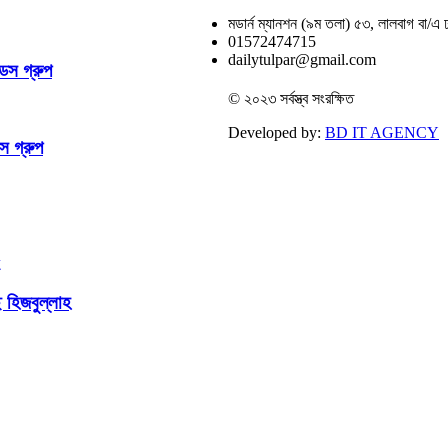
মডার্ন ম্যানশন (৯ম তলা) ৫৩, লালবাগ বা/এ
01572474715
dailytulpar@gmail.com
্ডস গ্রুপ
© ২০২৩ সর্বস্ত্ব সংরক্ষিত
Developed by:
BD IT AGENCY
স গ্রুপ
ছে হিজবুল্লাহ