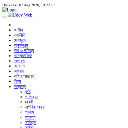
Dhaka
Fri, 07 Aug 2026, 10:22 am
জাতীয়
রাজনীতি
দেশজুড়ে
অনুসন্ধান
অর্থ ও বানিজ্য
আর্ন্তজাতিক
খেলাধুলা
বিনোদন
অপরাধ
আইন-আদালত
শিক্ষা
অন্যান্য
কৃষি
গণমাধ্যম
চাকরী
নাগরিক ভাবনা
প্রবাস
সাফল্য
সাহিত্য
স্বাস্থ্য