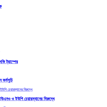
টক
মকি ট্রাম্পের
কর্মসুচি
ইউএনও ও ইউপি চেয়ারম্যানের বিরুদ্ধে