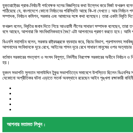
যুক্তরাষ্ট্রের প্রাক-নির্বাচনী পর্যবেক্ষক দলের বিজ্ঞপ্তির কথা উল্লেখ করে মির্জা ফখরুল বল
পাঠিয়েছে যে, বাংলাদেশে কোনো নির্বাচনের পরিস্থিতি আছে কি-না দেখতে। আর নির্বাচন পর্য
সম্পাদক, নির্বাচন কমিশন, সরকার এবং আমাদের সঙ্গে কথা বলেছেন। তারা একটা বিবৃতি দি
ফখরুল বলেন, বিবৃতির জবাব দিতে গিয়ে আওয়ামী লীগের সাধারণ সম্পাদক বলেছেন, তার
বসে আছেন, আপনারা কি সাংবিধানিকভাবে বৈধ? এটা আপনাদের প্রমাণ করতে হবে। আমি প্
বিএনপি মহাসচিব বলেন, সরকার রাষ্ট্রযন্ত্রকে ব্যবহার করে, বিচার বিভাগ, প্রশাস
আপনাদের সংবিধানকে দূরে রেখে, আইনের শাসন দূরে রেখে সাধারণ মানুষের ওপর অত্যাচার ও
বর্তমান সরকারের পদত্যাগ ও সংসদ বিলুপ্ত, নির্দলীয় নিরপেক্ষ সরকারের অধীনে নির্বাচন 
হয়।
যুবদল সভাপতি সুলতান সালাউদ্দিন টুকুর সভাপতিত্বে সমাবেশে উপস্তিত ছিলেন বিএনপির স্থা
যেকোনো অপ্রীতিকর ঘটনা এড়াতে সতর্ক অবস্থানে রয়েছেন আইন শৃঙ্খলা রক্ষাকারী বাহিন
আপনার মতামত লিখুন :