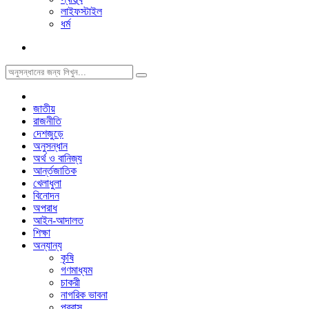
লাইফস্টাইল
ধর্ম
জাতীয়
রাজনীতি
দেশজুড়ে
অনুসন্ধান
অর্থ ও বানিজ্য
আর্ন্তজাতিক
খেলাধুলা
বিনোদন
অপরাধ
আইন-আদালত
শিক্ষা
অন্যান্য
কৃষি
গণমাধ্যম
চাকরী
নাগরিক ভাবনা
প্রবাস