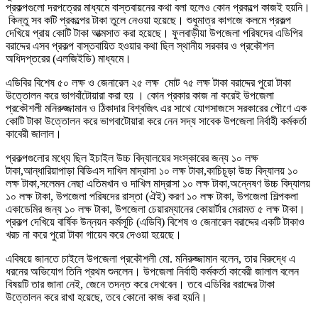
প্রকল্পগুলো দরপত্রের মাধ্যমে বাস্তবায়নের কথা বলা হলেও কোন প্রকল্পে কাজই হয়নি।
কিন্তু সব কটি প্রকল্পের টাকা তুলে নেওয়া হয়েছে। শুধুমাত্র কাগজে কলমে প্রকল্প
দেখিয়ে প্রায় কোটি টাকা আত্মসাত করা হয়েছে। ফুলবাড়ীয়া উপজেলা পরিষদের এডিপির
বরাদ্দের এসব প্রকল্প বাস্তবায়িত হওয়ার কথা ছিল স্থানীয় সরকার ও প্রকৌশল
অধিদপ্তরের (এলজিইডি) মাধ্যমে।
এডিবির বিশেষ ৫০ লক্ষ ও জেনারেল ২৫ লক্ষ মোট ৭৫ লক্ষ টাকা বরাদ্দের পুরো টাকা
উত্তোলন করে ভাগবাঁটোয়ারা করা হয় । কোন প্রকার কাজ না করেই উপজেলা
প্রকৌশলী মনিরুজ্জামান ও ঠিকাদার বিশ্বজিৎ এর সাথে যোগসাজসে সরকারের পৌণে এক
কোটি টাকা উত্তোলন করে ভাগবাটোয়ারা করে নেন সদ্য সাবেক উপজেলা নির্বাহী কর্মকর্তা
কাবেরী জালাল।
প্রকল্পগুলোর মধ্যে ছিল ইচাইল উচ্চ বিদ্যালয়ের সংস্কারের জন্য ১০ লক্ষ
টাকা,আন্ধারিয়াপাড়া বিডিএস দাখিল মাদ্রাসা ১০ লক্ষ টাকা,কাচিচূড়া উচ্চ বিদ্যালয় ১০
লক্ষ টাকা,সলেমন নেছা এতিমখান ও দাখিল মাদ্রাসা ১০ লক্ষ টাকা,অন্নেষণ উচ্চ বিদ্যালয়
১০ লক্ষ টাকা, উপজেলা পরিষদের রাস্তা (ঐই) করণ ১০ লক্ষ টাকা, উপজেলা শিল্পকলা
একাডেমির জন্য ১০ লক্ষ টাকা, উপজেলা চেয়ারম্যানের কোয়ার্টার মেরামত ৫ লক্ষ টাকা।
প্রকল্প দেখিয়ে বার্ষিক উন্নয়ন কর্মসূচি (এডিবি) বিশেষ ও জেনারেল বরাদ্দের একটি টাকাও
খরচ না করে পুরো টাকা গায়েব করে দেওয়া হয়েছে।
এবিষয়ে জানতে চাইলে উপজেলা প্রকৌশলী মো. মনিরুজ্জামান বলেন, তার বিরুদ্ধে এ
ধরনের অভিযোগ তিনি প্রথম শুনলেন। উপজেলা নির্বাহী কর্মকর্তা কাবেরী জালাল বলেন
বিষয়টি তার জানা নেই, জেনে তদন্ত করে দেখবেন। তবে এডিবির বরাদ্দের টাকা
উত্তোলন করে রাখা হয়েছে, তবে কোনো কাজ করা হয়নি।