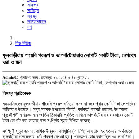
সাফল্য
সাহিত্য
স্বাস্থ্য
লাইফস্টাইল
ধর্ম
লীড নিউজ
ফুলবাড়ীয়ায় গায়েবি প্রকল্প ও ভাগবাঁটোয়ারায় লোপাট কোটি টাকা, নেপথ্যে
ওরা ৩ জন
Admin05
প্রকাশের সময় : ডিসেম্বর ২২, ২০২৪, ৫:৪১ পূর্বাহ্ন /
০
নিজস্ব প্রতিবেদক
ময়মনসিংহের ফুলবাড়ীয়ায় গায়েবি প্রকল্প বানিয়ে কাজ না করে প্রায় কোটি টাকা লোপাটের
অভিযোগ উঠেছে। সদ্য সাবেক উপজেলা নির্বাহী কর্মকর্তা কাবেরী জালাল, উপজেলা
প্রকৌশলী মনিরুজ্জামান ও তিন ঠিকাদারী প্রতিষ্ঠান মিলে ভাগবাঁটোয়ারায় সরকারের কোটি
টাকা লোপাট করা হয়েছে বলে সংশ্লিষ্ট সূত্র নিশ্চিত করেছে।
সংশ্লিষ্ট সূত্র জানায়, বার্ষিক উন্নয়ন কর্মসূচির (এডিপি) আওতায় ২০২৩-২৪ অর্থবছরে
ফুলবাড়ীয়া উপজেলায় ৮টি প্রকল্প নেওয়া হয়। প্রকল্পের মোট বরাদ্দ ছিল ৭৫ লাখ টাকা।