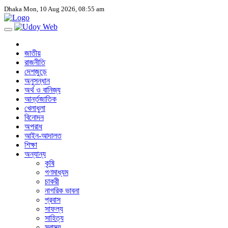
Dhaka
Mon, 10 Aug 2026, 08:55 am
জাতীয়
রাজনীতি
দেশজুড়ে
অনুসন্ধান
অর্থ ও বানিজ্য
আর্ন্তজাতিক
খেলাধুলা
বিনোদন
অপরাধ
আইন-আদালত
শিক্ষা
অন্যান্য
কৃষি
গণমাধ্যম
চাকরী
নাগরিক ভাবনা
প্রবাস
সাফল্য
সাহিত্য
স্বাস্থ্য