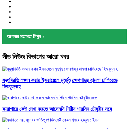
আপনার মতামত লিখুন :
লীড নিউজ বিভাগের আরো খবর
যুদ্ধবিরতি লঙ্ঘন করায় ইসরায়েলে মুহুর্মুহু ক্ষেপণাস্ত্র হামলা চালিয়েছে
হিজবুল্লাহ
কারাগারে কেউ দেখা করতে আসেননি শিরীন শারমিন চৌধুরীর সঙ্গে