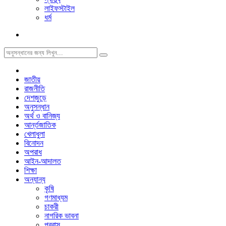
লাইফস্টাইল
ধর্ম
জাতীয়
রাজনীতি
দেশজুড়ে
অনুসন্ধান
অর্থ ও বানিজ্য
আর্ন্তজাতিক
খেলাধুলা
বিনোদন
অপরাধ
আইন-আদালত
শিক্ষা
অন্যান্য
কৃষি
গণমাধ্যম
চাকরী
নাগরিক ভাবনা
প্রবাস