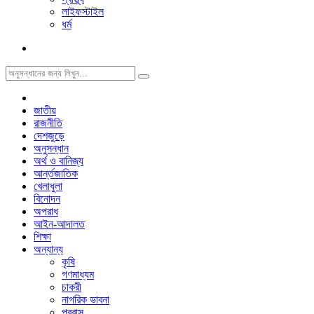
লাইফস্টাইল
ধর্ম
জাতীয়
রাজনীতি
দেশজুড়ে
অনুসন্ধান
অর্থ ও বানিজ্য
আর্ন্তজাতিক
খেলাধুলা
বিনোদন
অপরাধ
আইন-আদালত
শিক্ষা
অন্যান্য
কৃষি
গণমাধ্যম
চাকরী
নাগরিক ভাবনা
প্রবাস