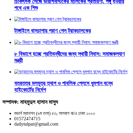
চিকিৎসক সেজে ডায়াগনস্টিকের মালিকের প্রতারণা, পঙ্গু হওয়ার
পথে এক শিশু
টাঙ্গাইলে বাসচাপায় প্রাণ গেল ট্রাকচালকের
৮ বিভাগে হচ্ছে প্রতিবন্ধীদের জন্য স্থায়ী নিবাস: সমাজকল্যাণ
মন্ত্রী
যত্রতত্র মলমূত্র ত্যাগ ও পাবলিক প্লেসে ধুমপান বন্ধে
হাইকোর্টের নির্দেশ
সম্পাদক: মাহমুদুল হাসান মাসুদ
মডার্ন ম্যানশন (৯ম তলা) ৫৩, লালবাগ বা/এ ঢাকা ১০০০
01572474715
dailytulpar@gmail.com