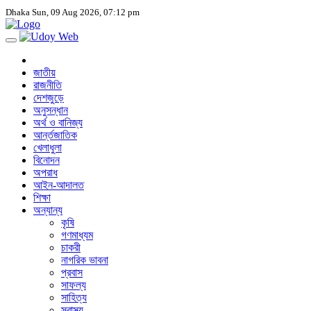
Dhaka
Sun, 09 Aug 2026, 07:12 pm
জাতীয়
রাজনীতি
দেশজুড়ে
অনুসন্ধান
অর্থ ও বানিজ্য
আর্ন্তজাতিক
খেলাধুলা
বিনোদন
অপরাধ
আইন-আদালত
শিক্ষা
অন্যান্য
কৃষি
গণমাধ্যম
চাকরী
নাগরিক ভাবনা
প্রবাস
সাফল্য
সাহিত্য
স্বাস্থ্য