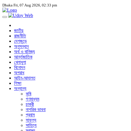
Dhaka
Fri, 07 Aug 2026, 02:33 pm
জাতীয়
রাজনীতি
দেশজুড়ে
অনুসন্ধান
অর্থ ও বানিজ্য
আর্ন্তজাতিক
খেলাধুলা
বিনোদন
অপরাধ
আইন-আদালত
শিক্ষা
অন্যান্য
কৃষি
গণমাধ্যম
চাকরী
নাগরিক ভাবনা
প্রবাস
সাফল্য
সাহিত্য
স্বাস্থ্য