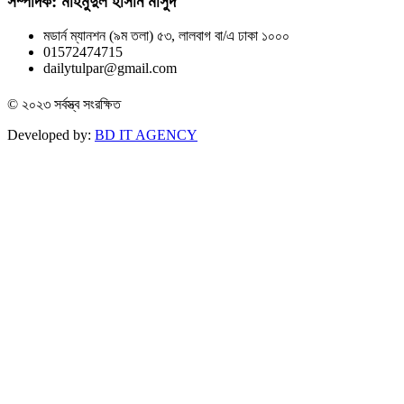
সম্পাদক: মাহমুদুল হাসান মাসুদ
মডার্ন ম্যানশন (৯ম তলা) ৫৩, লালবাগ বা/এ ঢাকা ১০০০
01572474715
dailytulpar@gmail.com
© ২০২৩ সর্বস্ত্ব সংরক্ষিত
Developed by:
BD IT AGENCY