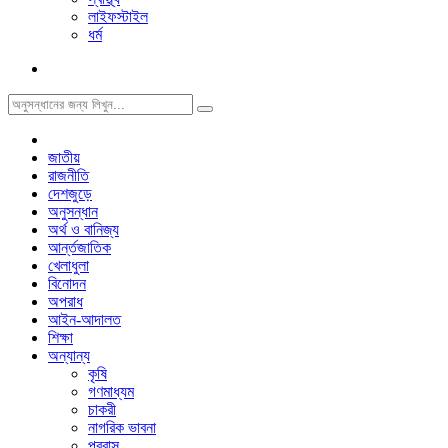
লাইফস্টাইল
ধর্ম
জাতীয়
রাজনীতি
দেশজুড়ে
অনুসন্ধান
অর্থ ও বানিজ্য
আর্ন্তজাতিক
খেলাধুলা
বিনোদন
অপরাধ
আইন-আদালত
শিক্ষা
অন্যান্য
কৃষি
গণমাধ্যম
চাকরী
নাগরিক ভাবনা
প্রবাস